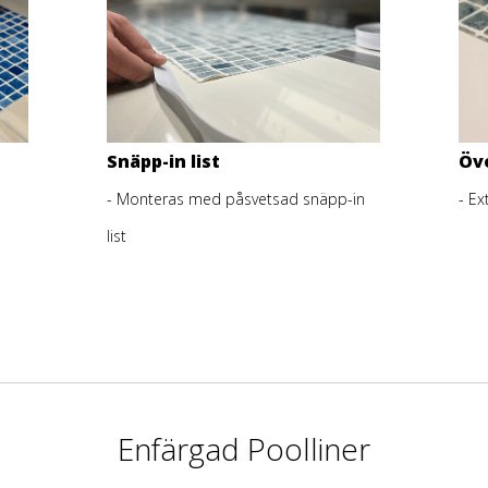
Snäpp-in list
Öv
- Monteras med påsvetsad snäpp-in
- Ex
list
Enfärgad Poolliner