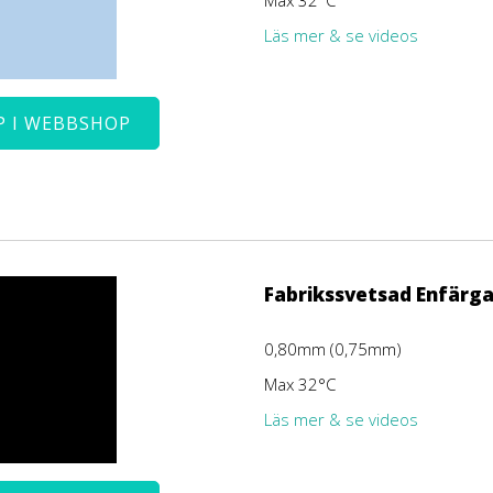
Max 32°C
Läs mer & se videos
P I WEBBSHOP
Fabrikssvetsad Enfärga
0,80mm (0,75mm)
Max 32°C
Läs mer & se videos