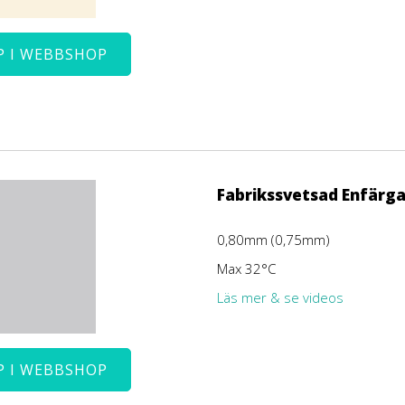
P I WEBBSHOP
Fabrikssvetsad Enfärga
0,80mm (0,75mm)
Max 32°C
Läs mer & se videos
P I WEBBSHOP