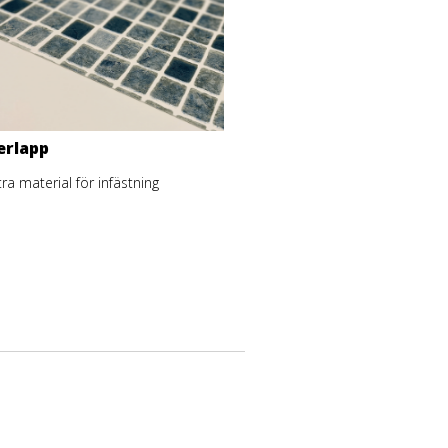
erlapp
tra material för infästning