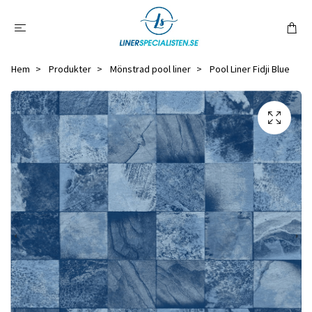
Hem
Produkter
Mönstrad pool liner
Pool Liner Fidji Blue