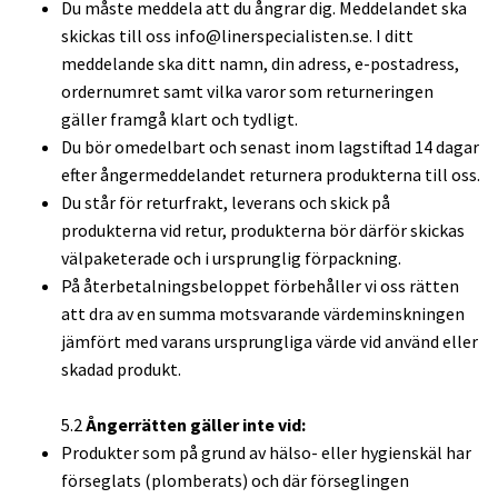
Du måste meddela att du ångrar dig. Meddelandet ska
skickas till oss
info@linerspecialisten.se
. I ditt
meddelande ska ditt namn, din adress, e-postadress,
ordernumret samt vilka varor som returneringen
gäller framgå klart och tydligt.
Du bör omedelbart och senast inom lagstiftad 14 dagar
efter ångermeddelandet returnera produkterna till oss.
Du står för returfrakt, leverans och skick på
produkterna vid retur, produkterna bör därför skickas
välpaketerade och i ursprunglig förpackning.
På återbetalningsbeloppet förbehåller vi oss rätten
att dra av en summa motsvarande värdeminskningen
jämfört med varans ursprungliga värde vid använd eller
skadad produkt.
5.2
Ångerrätten gäller inte vid:
Produkter som på grund av hälso- eller hygienskäl har
förseglats (plomberats) och där förseglingen