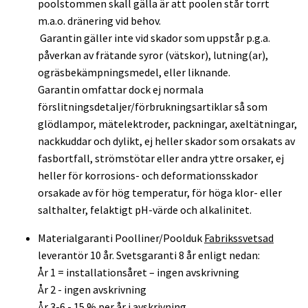
poolstommen skall gälla är att poolen står torrt
m.a.o. dränering vid behov.
Garantin gäller inte vid skador som uppstår p.g.a.
påverkan av frätande syror (vätskor), lutning(ar),
ogräsbekämpningsmedel, eller liknande.
Garantin omfattar dock ej normala
förslitningsdetaljer/förbrukningsartiklar så som
glödlampor, mätelektroder, packningar, axeltätningar,
nackkuddar och dylikt, ej heller skador som orsakats av
fasbortfall, strömstötar eller andra yttre orsaker, ej
heller för korrosions- och deformationsskador
orsakade av för hög temperatur, för höga klor- eller
salthalter, felaktigt pH-värde och alkalinitet.
Materialgaranti Poolliner/Poolduk
Fabrikssvetsad
leverantör 10 år. Svetsgaranti 8 år enligt nedan:
År 1 = installationsåret – ingen avskrivning
År 2 - ingen avskrivning
År 3-6 - 15 % per år i avskrivning