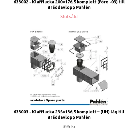
633002 - Klafflucka 200×176,5 komplett (före -03) till
Bräddavlopp Pahlén
Slutsåld
633003 - Klafflucka 235×136,5 komplett – (UH) låg till
Bräddavlopp Pahlén
395 kr