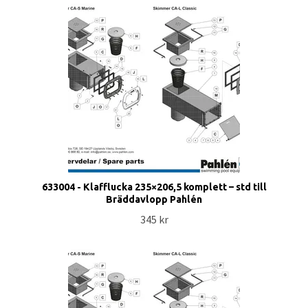
633004 - Klafflucka 235×206,5 komplett – std till
Bräddavlopp Pahlén
345 kr