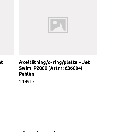
et
Axeltätning/o-ring/platta – Jet
Pumphjul – J
Swim, P2000 (Artnr: 636004)
IE3 (Artnr: 6
Pahlén
3 145 kr
1 145 kr