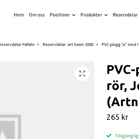
Hem
Om oss
Poolliner
Produkter
Reservdelar
Reservdelar Pahlén
Reservdelar Jet Swim 2000
PVC-plugg ¼” med rö
PVC-
rör, 
(Artn
265 kr
Tillgänglig