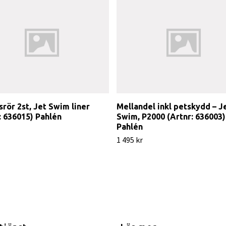
rör 2st, Jet Swim liner
Mellandel inkl petskydd – J
: 636015) Pahlén
Swim, P2000 (Artnr: 636003)
Pahlén
1 495 kr