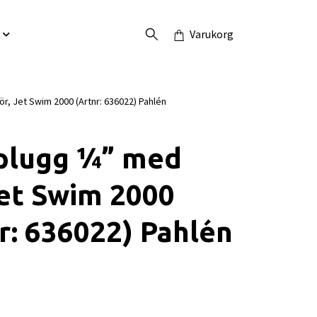
Varukorg
r, Jet Swim 2000 (Artnr: 636022) Pahlén
plugg ¼” med
Jet Swim 2000
r: 636022) Pahlén