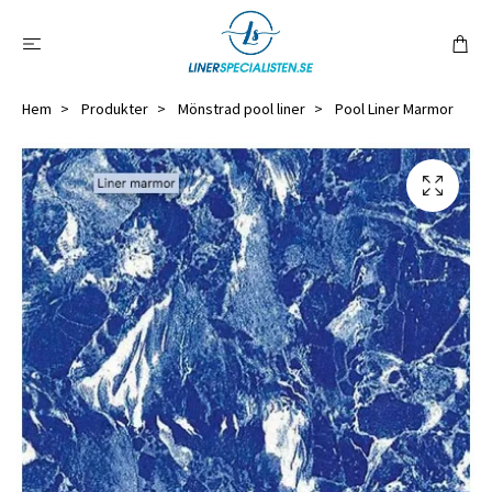
Hem
Produkter
Mönstrad pool liner
Pool Liner Marmor