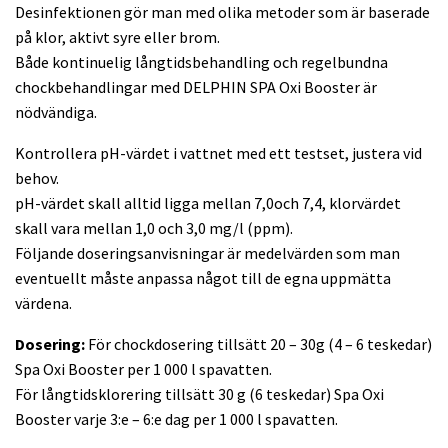
Desinfektionen gör man med olika metoder som är baserade
på klor, aktivt syre eller brom.
Både kontinuelig långtidsbehandling och regelbundna
chockbehandlingar med DELPHIN SPA Oxi Booster är
nödvändiga.
Kontrollera pH-värdet i vattnet med ett testset, justera vid
behov.
pH-värdet skall alltid ligga mellan 7,0och 7,4, klorvärdet
skall vara mellan 1,0 och 3,0 mg/l (ppm).
Följande doseringsanvisningar är medelvärden som man
eventuellt måste anpassa något till de egna uppmätta
värdena.
Dosering:
För chockdosering tillsätt 20 – 30g (4 – 6 teskedar)
Spa Oxi Booster per 1 000 l spavatten.
För långtidsklorering tillsätt 30 g (6 teskedar) Spa Oxi
Booster varje 3:e – 6:e dag per 1 000 l spavatten.