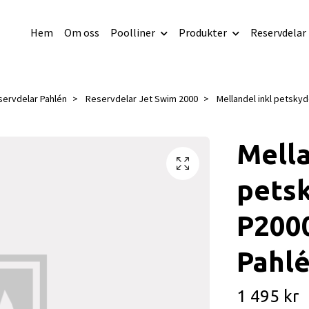
Hem
Om oss
Poolliner
Produkter
Reservdelar
servdelar Pahlén
Reservdelar Jet Swim 2000
Mellandel inkl petskyd
Mella
petsk
P2000
Pahl
1 495 kr