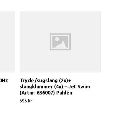
50Hz
Tryck-/sugslang (2x)+
Pressostatsw
slangklammer (4x) – Jet Swim
(Artnr: 63601
(Artnr: 636007) Pahlén
645 kr
595 kr