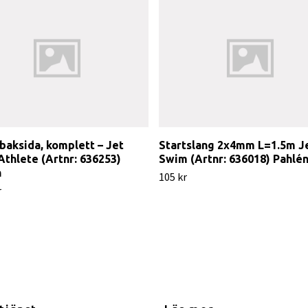
baksida, komplett – Jet
Startslang 2x4mm L=1.5m J
thlete (Artnr: 636253)
Swim (Artnr: 636018) Pahlé
n
105 kr
r