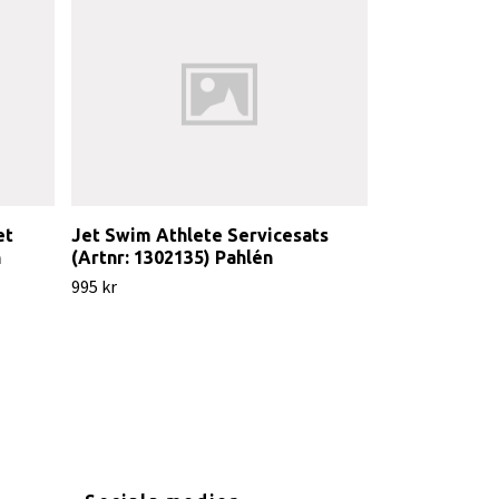
et
Jet Swim Athlete Servicesats
Tryck-/sugsl
n
(Artnr: 1302135) Pahlén
slangklammer
(Artnr: 63600
995 kr
595 kr