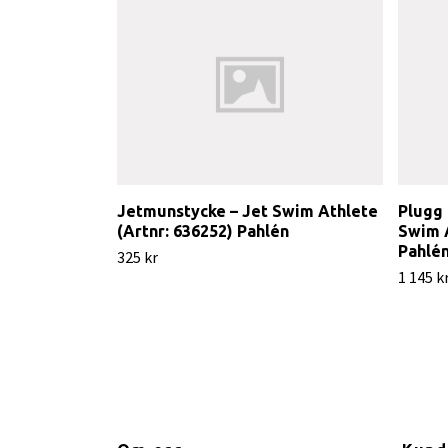
Jetmunstycke – Jet Swim Athlete
Plugg 
(Artnr: 636252) Pahlén
Swim A
Pahlé
325 kr
1 145 k