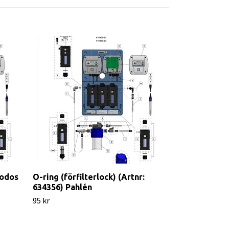
Filterbehålla
Pahlén
495 kr
todos
O-ring (förfilterlock) (Artnr:
634356) Pahlén
95 kr