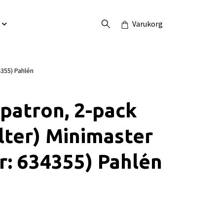
Varukorg
4355) Pahlén
rpatron, 2-pack
ilter) Minimaster
r: 634355) Pahlén