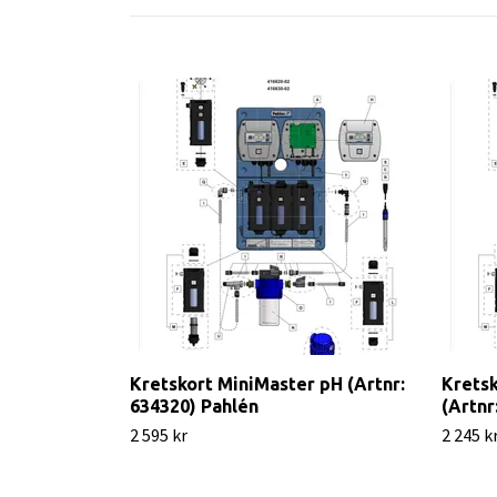
Kretskort MiniMaster pH (Artnr:
Kretsk
634320) Pahlén
(Artnr
2 595 kr
2 245 k