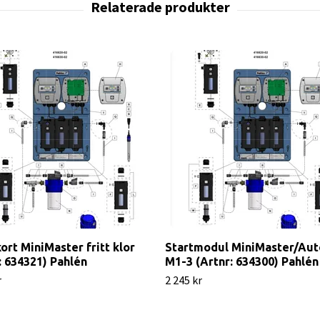
ort MiniMaster fritt klor
Startmodul MiniMaster/Au
: 634321) Pahlén
M1-3 (Artnr: 634300) Pahlén
r
2 245 kr