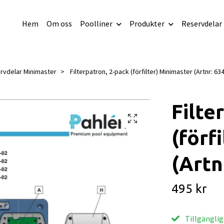
Hem
Om oss
Poolliner
Produkter
Reservdelar
rvdelar Minimaster
Filterpatron, 2-pack (förfilter) Minimaster (Artnr: 63
Filte
(förf
(Artn
495 kr
Tillgänglig