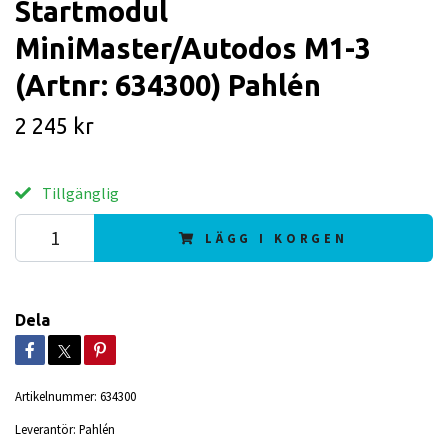
Startmodul
MiniMaster/Autodos M1-3
(Artnr: 634300) Pahlén
2 245 kr
Tillgänglig
LÄGG I KORGEN
Dela
Artikelnummer:
634300
Leverantör:
Pahlén