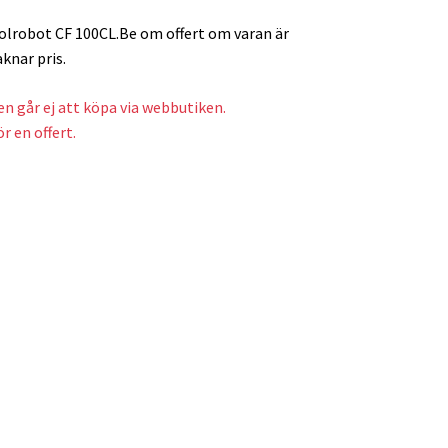
olrobot CF 100CL.Be om offert om varan är
aknar pris.
n går ej att köpa via webbutiken.
r en offert.