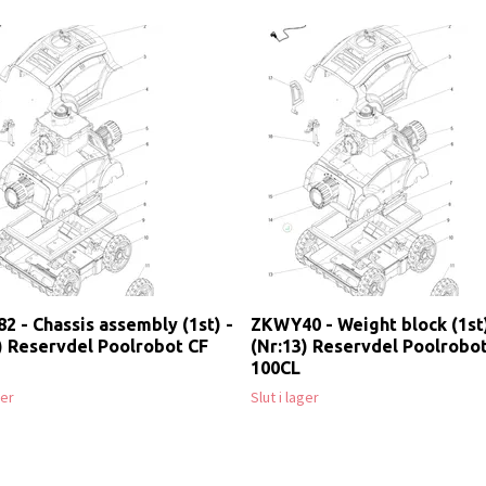
 - Chassis assembly (1st) -
ZKWY40 - Weight block (1st)
) Reservdel Poolrobot CF
(Nr:13) Reservdel Poolrobo
100CL
ger
Slut i lager