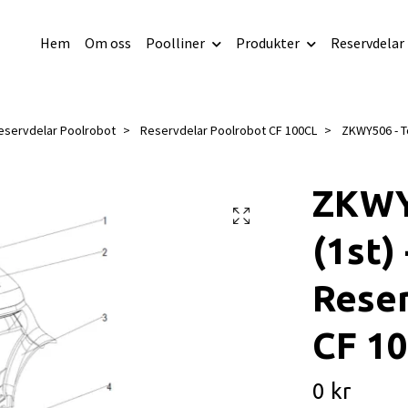
Hem
Om oss
Poolliner
Produkter
Reservdelar
eservdelar Poolrobot
Reservdelar Poolrobot CF 100CL
ZKWY506 - To
ZKWY
(1st) 
Rese
CF 1
0 kr