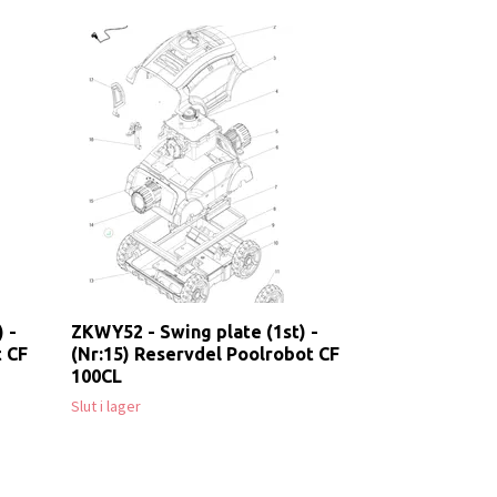
ZKWY91 - Sail
Reservdel Po
Slut i lager
 -
ZKWY52 - Swing plate (1st) -
t CF
(Nr:15) Reservdel Poolrobot CF
100CL
Slut i lager