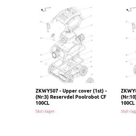
ZKWY507 - Upper cover (1st) -
ZKWY82
(Nr:3) Reservdel Poolrobot CF
(Nr:10
100CL
100CL
Slut i lager
Slut i la