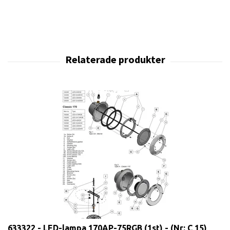
633322 - LED-lampa 170AP-75RGB (1st) - (Nr: C 15)