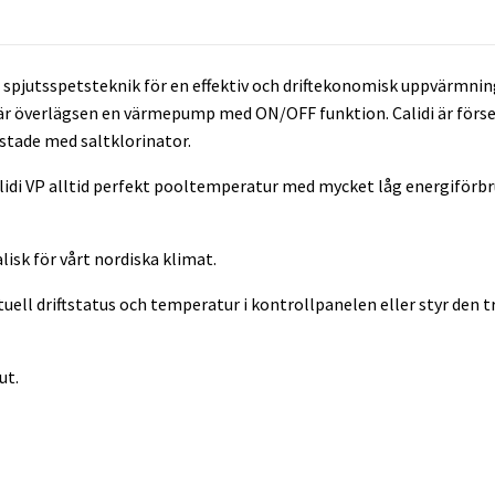
 spjutsspetsteknik för en effektiv och driftekonomisk uppvärmn
 är överlägsen en värmepump med ON/OFF funktion. Calidi är förs
ustade med saltklorinator.
lidi VP alltid perfekt pooltemperatur med mycket låg energiförbru
lisk för vårt nordiska klimat.
uell driftstatus och temperatur i kontrollpanelen eller styr den t
ut.