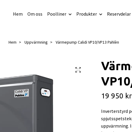
Hem
Om oss
Poolliner
Produkter
Reservdelar
Hem
Uppvärmning
Värmepump Calidi VP10/VP13 Pahlèn
Värm
VP10
19 950 kr
Inverterstyrd 
spjutsspetstekn
uppvärmning. 