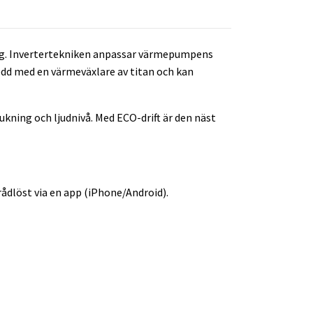
ing. Invertertekniken anpassar värmepumpens
edd med en värmeväxlare av titan och kan
kning och ljudnivå. Med ECO-drift är den näst
rådlöst via en app (iPhone/Android).