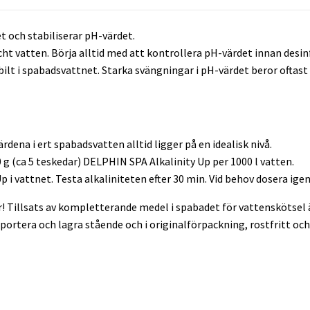
t och stabiliserar pH-värdet.
cht vatten. Börja alltid med att kontrollera pH-värdet innan desin
bilt i spabadsvattnet. Starka svängningar i pH-värdet beror oftast 
dena i ert spabadsvatten alltid ligger på en idealisk nivå.
 g (ca 5 teskedar) DELPHIN SPA Alkalinity Up per 1000 l vatten.
i vattnet. Testa alkaliniteten efter 30 min. Vid behov dosera igen
! Tillsats av kompletterande medel i spabadet för vattenskötsel ä
portera och lagra stående och i originalförpackning, rostfritt oc