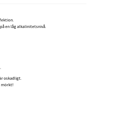
fektion.
på en låg alkalinitetsnivå.
.
r oskadligt.
h mörkt!