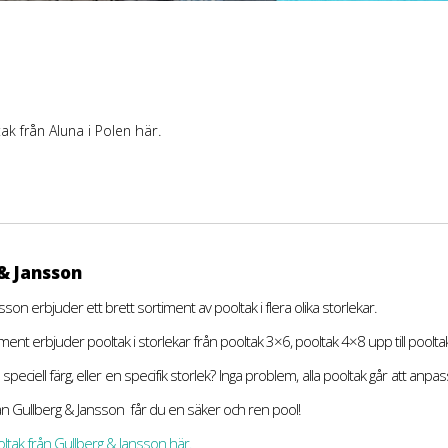
här.
ak från Aluna i Polen
& Jansson
son erbjuder ett brett sortiment av pooltak i flera olika storlekar.
ent erbjuder pooltak i storlekar från pooltak 3×6, pooltak 4×8 upp till poolt
peciell färg, eller en specifik storlek? Inga problem, alla pooltak går att anpa
ån Gullberg & Jansson får du en säker och ren pool!
ltak från Gullberg & Jansson här.