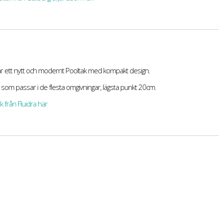
 är ett nytt och modernt Pooltak med kompakt design.
n som passar i de flesta omgivningar, lägsta punkt 20cm
.
k från Fluidra här