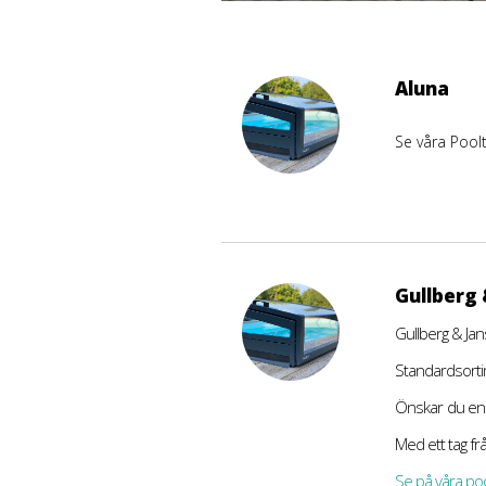
Aluna
Se våra Poolt
Gullberg 
Gullberg & Jans
Standardsortim
Önskar du en s
Med ett tag fr
Se på våra poo