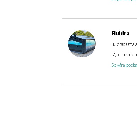
Fluidra
Fluidras Ultra
Låg och stilre
Se våra poolta