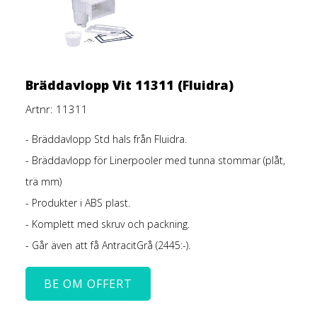
Bräddavlopp Vit 11311 (Fluidra)
Artnr: 11311
- Bräddavlopp Std
hals från Fluidra.
- Bräddavlopp för Linerpooler med tunna stommar (plåt,
trä mm)
- Produkter i ABS plast.
- Komplett med skruv och packning.
- Går även att få AntracitGrå (2445:-).
BE OM OFFERT