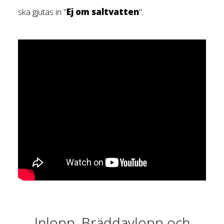
ska gjutas in "
Ej om saltvatten
".
Inlopp, Bräddavlopp och