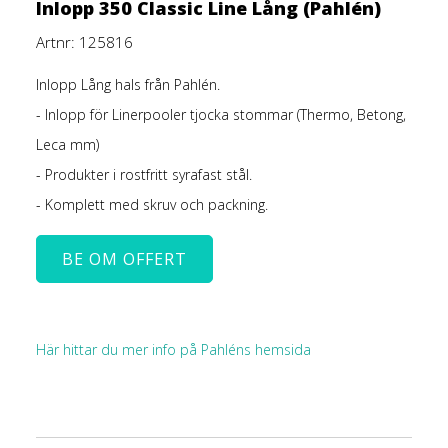
Inlopp 350 Classic Line Lång (Pahlén)
Artnr: 125816
Inlopp Lång
hals från Pahlén.
- Inlopp för Linerpooler tjocka stommar (Thermo, Betong,
Leca mm)
- Produkter i rostfritt syrafast stål.
- Komplett med skruv och packning.
BE OM OFFERT
Här hittar du mer info på Pahléns hemsida