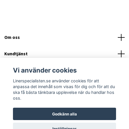
Om oss
Kundtjänst
Vi använder cookies
Läs mer
Linerspecialisten.se använder cookies för att
Sociala medier
anpassa det innehåll som visas för dig och för att du
ska få bästa tänkbara upplevelse när du handlar hos
oss.
Godkänn alla
© 2026 Linerspecialisten - Byta Pool liner?
Inställningar