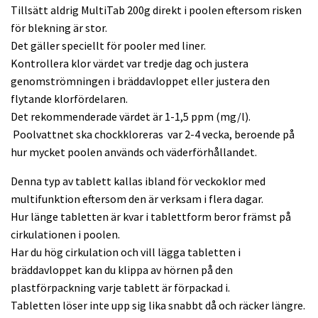
Tillsätt aldrig MultiTab 200g direkt i poolen eftersom risken
för blekning är stor.
Det gäller speciellt för pooler med liner.
Kontrollera klor värdet var tredje dag och justera
genomströmningen i bräddavloppet eller justera den
flytande klorfördelaren.
Det rekommenderade värdet är 1-1,5 ppm (mg/l).
Poolvattnet ska chockkloreras var 2-4 vecka, beroende på
hur mycket poolen används och väderförhållandet.
Denna typ av tablett kallas ibland för veckoklor med
multifunktion eftersom den är verksam i flera dagar.
Hur länge tabletten är kvar i tablettform beror främst på
cirkulationen i poolen.
Har du hög cirkulation och vill lägga tabletten i
bräddavloppet kan du klippa av hörnen på den
plastförpackning varje tablett är förpackad i.
Tabletten löser inte upp sig lika snabbt då och räcker längre.