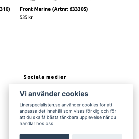
3310)
Front Marine (Artnr: 633305)
535 kr
Sociala medier
Facebook
Vi använder cookies
Instagram
Linerspecialisten.se använder cookies för att
anpassa det innehåll som visas för dig och för
att du ska få bästa tänkbara upplevelse när du
handlar hos oss.