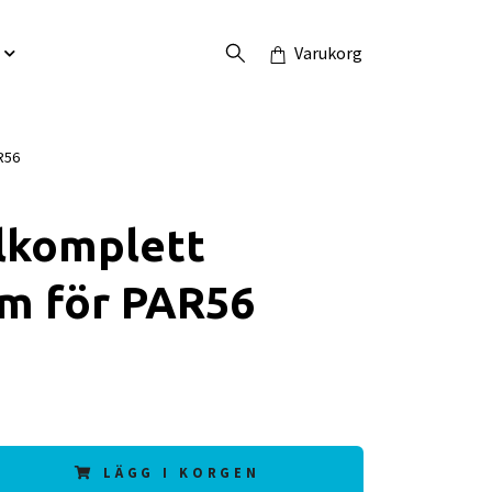
Varukorg
R56
lkomplett
5m för PAR56
LÄGG I KORGEN