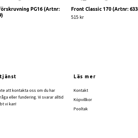
örskruvning PG16 (Artnr:
Front Classic 170 (Artnr: 63
9)
515 kr
tjänst
Läs mer
nte att kontakta oss om du har
Kontakt
åga eller fundering. Vi svarar alltid
Köpvillkor
bt vi kan!
Pooltak