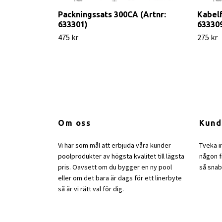
Packningssats 300CA (Artnr:
Kabelf
633301)
63330
475 kr
275 kr
Om oss
Kund
Vi har som mål att erbjuda våra kunder
Tveka i
poolprodukter av högsta kvalitet till lägsta
någon fr
pris. Oavsett om du bygger en ny pool
så snab
eller om det bara är dags för ett linerbyte
så är vi rätt val för dig.