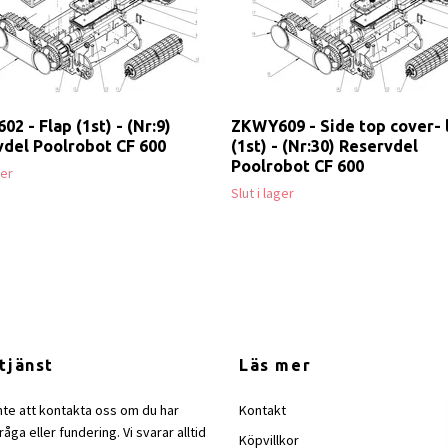
2 - Flap (1st) - (Nr:9)
ZKWY609 - Side top cover- 
del Poolrobot CF 600
(1st) - (Nr:30) Reservdel
Poolrobot CF 600
ger
Slut i lager
tjänst
Läs mer
nte att kontakta oss om du har
Kontakt
åga eller fundering. Vi svarar alltid
Köpvillkor