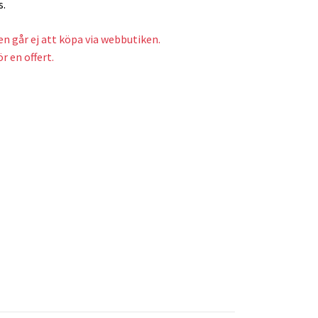
s.
n går ej att köpa via webbutiken.
r en offert.