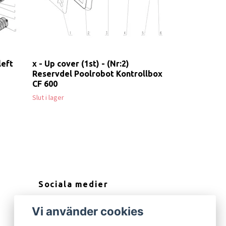
left
x - Up cover (1st) - (Nr:2)
Reservdel Poolrobot Kontrollbox
CF 600
Slut i lager
Sociala medier
Facebook
Vi använder cookies
Instagram