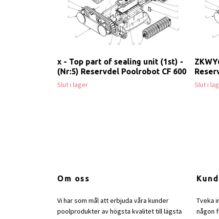
x - Top part of sealing unit (1st) -
ZKWY60
(Nr:5) Reservdel Poolrobot CF 600
Reserv
Slut i lager
Slut i la
Om oss
Kund
Vi har som mål att erbjuda våra kunder
Tveka i
poolprodukter av högsta kvalitet till lägsta
någon fr