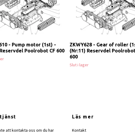
10 - Pump motor (1st) -
ZKWY628 - Gear of roller (1s
 Reservdel Poolrobot CF 600
(Nr:11) Reservdel Poolrobo
600
ger
Slut i lager
tjänst
Läs mer
nte att kontakta oss om du har
Kontakt