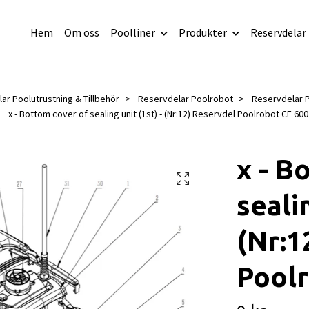
Hem
Om oss
Poolliner
Produkter
Reservdelar
ar Poolutrustning & Tillbehör
Reservdelar Poolrobot
Reservdelar 
x - Bottom cover of sealing unit (1st) - (Nr:12) Reservdel Poolrobot CF 600
x - B
sealin
(Nr:1
Poolr