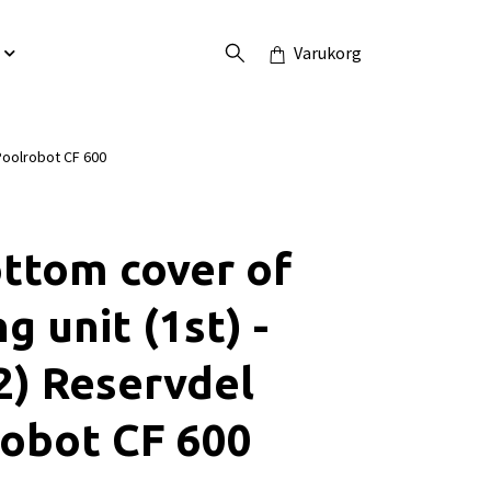
Varukorg
Poolrobot CF 600
ottom cover of
g unit (1st) -
2) Reservdel
obot CF 600