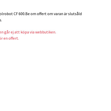
olrobot CF 600.Be om offert om varan är slutsåld
s.
n går ej att köpa via webbutiken.
r en offert.