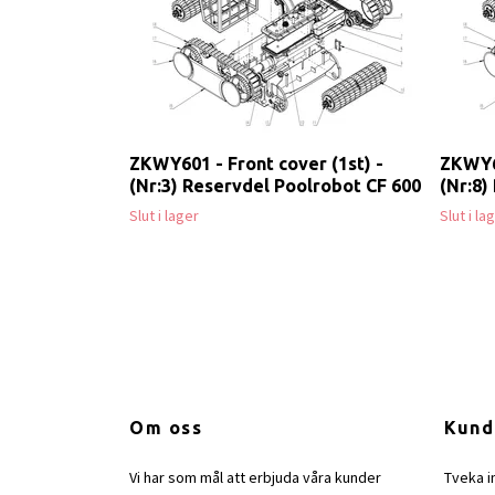
ZKWY601 - Front cover (1st) -
ZKWY6
(Nr:3) Reservdel Poolrobot CF 600
(Nr:8)
Slut i lager
Slut i la
Om oss
Kund
Vi har som mål att erbjuda våra kunder
Tveka i